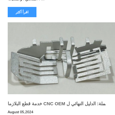
اقرأ أكثر
خدمة قطع البلازما CNC OEM بالجملة: الدليل النهائي ل
حلول التصنيع المتطورة
August 05,2024