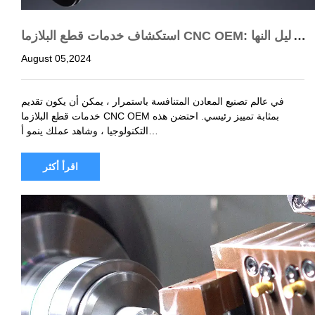
استكشاف خدمات قطع البلازما CNC OEM: الدليل النها
ئي للبائعين
August 05,2024
في عالم تصنيع المعادن المتنافسة باستمرار ، يمكن أن يكون تقديم
خدمات قطع البلازما CNC OEM بمثابة تمييز رئيسي. احتضن هذه
التكنولوجيا ، وشاهد عملك ينمو أ…
اقرأ أكثر