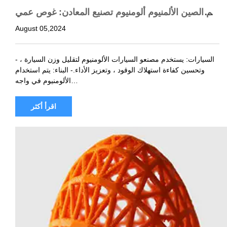
عالم الصين الألمنيوم ألومنيوم تصنيع المعادن: غوص عمي
ق في الابتكار والتميز
August 05,2024
- السيارات: يستخدم مصنعو السيارات الألومنيوم لتقليل وزن السيارة ،
وتحسين كفاءة استهلاك الوقود ، وتعزيز الأداء.- البناء: يتم استخدام
الألومنيوم في واجه…
اقرأ أكثر