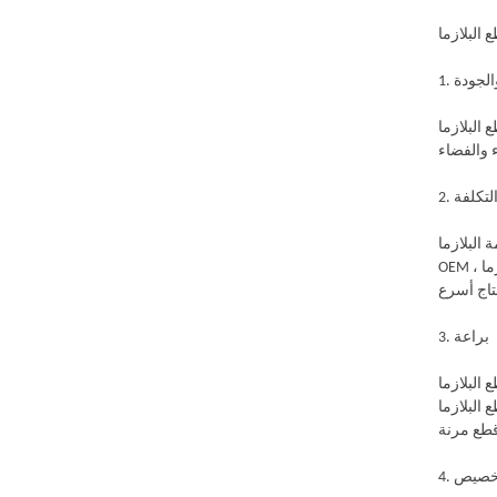
 والجودة
كمبيوتر أن كل قطع دقيق ، مما يقلل من هدر المواد وضمان
التكلفة
لازما CNC
OEM ، يمكن للشركات تجنب هذه التكاليف وتركيز مواردها على المجالات الحرجة الأخرى. بالإضافة إلى ذلك ، يمكن أن تؤدي كفاءة خفض البلازما CNC إلى
3. براعة
ما يجعلها حلاً متعدد الاستخدامات لمختلف الصناعات. سواء كنت بحاجة إلى
بيرة للشركات التي
التخصيص