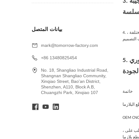
3. دعم العملاء: يجب أن يقدم الموزع الموثوق دعمًا ممتازًا للعملاء ، بما في ذلك الاتصالات المستجيبة
بيانات المتصل
4. إمكانيات التخصيص: اختر موزعًا يمكنه تقديم خيارات التخصيص لتلبية احتياجاتك المحددة. وهذا يشمل القدرة على التعامل مع المواد المختلفة ،
mark@tomorrow-factory.com
+86 13480825454
5. فعالية التكلفة: على الرغم من أن التكلفة يجب ألا تكون العامل الحاسم الوحيد ، فمن الضروري
No. 18, Shangliao Industrial Road,
Shangnan Shangliao Community,
Xinqiao Street, Bao'an District,
Shenzhen, A110, Block A.B,
خاتمة
Chuangzhi Park, Xinqiao 107
OEM CNC P
، يمكن للشركات الاستمتاع بالعديد من الفوائد ، بما في ذلك وفورات التكاليف ، والسلامة المعززة ، والمكونات عالية الجودة. مع استمرار نمو الطلب على