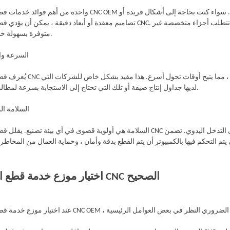
واحدة من أهم فوائد خدمات قطع البلازما CNC OEM هي القدرة على تخصيص المكونات لتلبية متطلبات محددة. سوا
تصاميم معقدة أو أبعاد دقيقة ، يمكن أن يؤدي قطع البلازما CNC. يعد هذا المستوى من التخصيص أمرًا ضروريًا للشركات التي
متوفرة بسهولة خارج الرف.
5. السرعة و
يُعرف قطع البلازما CNC بسرعته وكفاءته. العملية أسرع بكثير من طرق الق
لديها جداول إنتاج ضيقة أو تلك التي تحتاج إلى الاستجابة بسرعة لمطالب السوق.
6. السلامة 
السلامة هي أولوية قصوى في أي بيئة تصنيع. يقلل قطع البلازما CNC من خطر الحوادث والإصابات عن طريق تقليل الحاجة إلى
اختيار موزع خدمة قطع البلازما CNC الصحيح