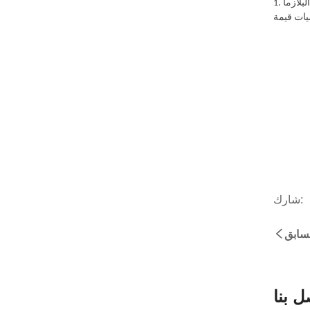
1. الخبرة والخبرة: ابحث عن موزع مع سجل حافل وخبرة واسعة في قطع البلازما CNC. يجب أن يكون لديهم فهم عميق للتكنولوجيا وأن يكونوا قادرين على
شارك:
لسابق
ل بنا