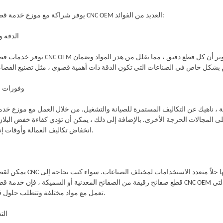
يوفر شراكة مع موزع خدمة قطع البلازما CNC OEM العديد من الفوائد:
1. الدقة
توفر خدمات قطع البلازما CNC OEM دقة وجودة لا مثيل لها. تضمن العملية التي تسيطر عليها ال
2. وفورات 
 ناهيك عن التكاليف المستمرة للصيانة والتشغيل. من خلال العمل مع موزع خدمة الب
انخفاض تكاليف العمالة وأوقات إنتاج أسرع.
يمكن لقطع البلازما CNC التعامل مع مجموعة واسعة من المواد والسمك ، م
قطع صفائح رقيقة من الصفائح المعدنية أو السميكة ، فإن خدمة قطع البلازما CNC OEM يمكن أن تلبي احتياجاتك. يعد هذا التنوع ميزة ك
تعمل مع مواد مختلفة وتتطلب حلول قطع مرنة.
4. 