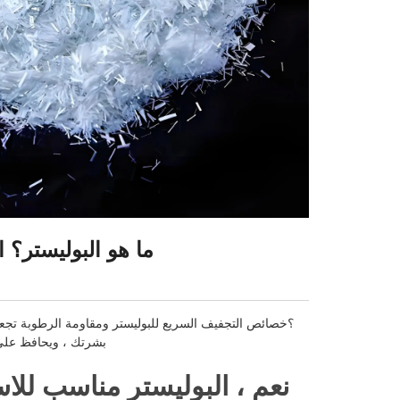
ما هو البوليستر؟ ا
ما هي فوائد استخدام البوليستر في ActiveWear؟
خصائص التجفيف السريع للبوليستر ومقاومة الرطوبة تجعله
بشرتك ، ويحافظ على ج
نعم ، البوليستر مناسب للا