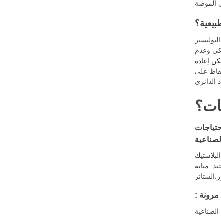
طبيعية؟
البوليستر
يكي وعدم
كن إعادة
حفاظ على
مات؟
حتياجات
لبلاستيك
جيد
: متانة PCDT تجعلها مثالية
ر.
الستائر
الصناعية