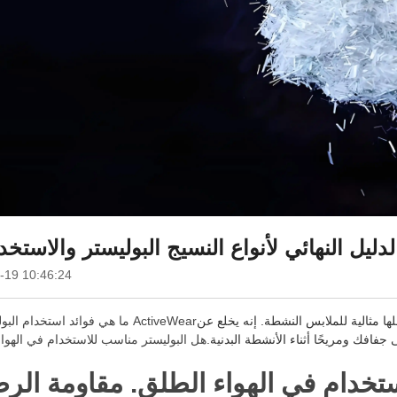
لدليل النهائي لأنواع النسيج البوليستر والاستخ
-19 10:46:24
ا مثالية للملابس النشطة. إنه يخلع عن
فافك ومريحًا أثناء الأنشطة البدنية.
هل البوليستر مناسب للاستخدام في الهوا
ستخدام في الهواء الطلق. مقاومة الر