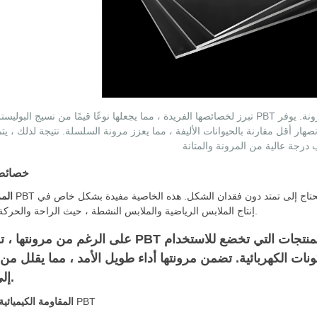
تبرز لخصائصها الفريدة ، مما يجعلها نوعًا قيمًا من نسيج البوليستر. ستجد PBT مفيدة بشكل خاص في التطبيقات التي تتطلب المرونة
ل مقارنة بالحيوانات الأليفة ، مما يعزز مرونة السلسلة. نتيجة لذلك ، يتم اختيار PBT غالبًا للمنت
خصائص
الم
إنتاج الملابس الرياضية والملابس النشطة ، حيث الراحة والحركة ضرورية.
ونات الكهربائية. تضمن مرونتها أداء طويل الأمد ، مما يقلل من
إلى بدائل.
: معارض PBT
المقاومة الكيميائية