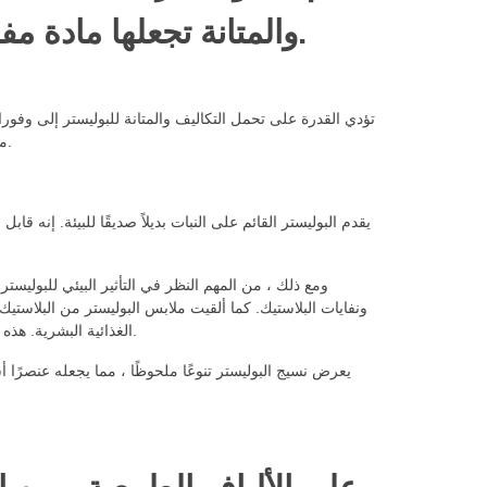
والمتانة تجعلها مادة مفضلة للمعدات الخارجية والملابس الرياضية.
تؤدي القدرة على تحمل التكاليف والمتانة للبوليستر إلى وفورا
من الحاجة إلى بدائل متكررة. هذا طول العمر يجعل البوليستر خيارًا فعالًا من حيث التكلفة.
يقدم البوليستر القائم على النبات بديلاً صديقًا للبيئة. إنه ق
ومع ذلك ، من المهم النظر في التأثير البيئي للبوليستر.
الغذائية البشرية. هذه العوامل تسلط الضوء على الحاجة إلى الاستهلاك المسؤول والنظر في البدائل المستدامة.
يعرض نسيج البوليستر تنوعًا ملحوظًا ، مما يجعله عنصرًا