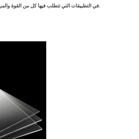
: يتم استخدام PCDT في التطبيقات التي تتطلب فيها كل من القوة والمرونة ، كما هو الحال في أنواع معينة من الأقمشة الصناعية.