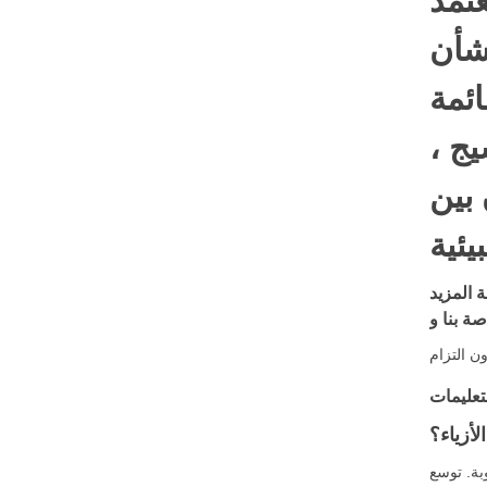
عتمد
بشأن
ائمة
يج ،
بين
 المزيد
ة بنا و
تعليمات
لأزياء؟
بة. توسع