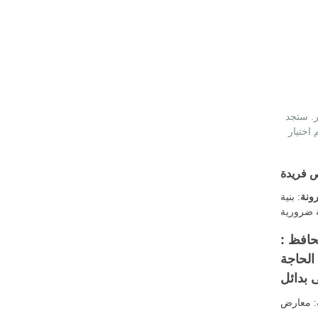
 والمرونة. يوفر
جات التي
 فريدة
رونة
: بنية PBT تسمح بمزيد من المرونة ، مما يجعلها مناسبة للعناصر التي تحتاج إلى تمتد دون فقدان الشكل. هذه الخاصية مفيدة بشكل خاص في
: على الرغم من مرونتها ، تحافظ PBT على متانة ممتازة. يمكنك الاعتماد عليها للمنتجات التي تخضع للاستخدام
 الحاجة