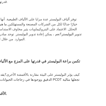
قدرتها على محاكاة الأقمشة الأخرى إمكانيات التصميم ، مما يجعلها عنصرًا أساسيًا في الموضة.
توفر ألياف البوليستر عدة مزايا على الألياف الطبيعية. أنها
خيارًا جذابًا لكل من الشركات المصنعة والمستهلكين.
ما هي
التحلل. الاعتماد على البتروكيماويات يثير مخاوف الاستدامة.
تدوير البوليستر؟
نعم ، يمكن إعادة تدوير البوليستر. توجد مبا
الموارد. من خلال اختيار البوليستر المعاد تدويره ، فإنك تساعد في تقليل التأثير البيئي ودعم الاقتصاد الدائري.
تكمن براعة البوليستر في قدرتها على المزج مع الألياف
كيف يؤثر البوليستر على البيئة مقارنة بالأقمشة الأخرى؟
يقدم
الدقيق ووجودها في زجاجات الحيوانات ال
: تتيح مرونة PCDT الأقمشة التي تحافظ على شكلها مع تقديم مظهر ناعم ومتدفق.