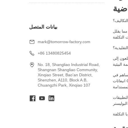
لتكاليف؟
بيانات المتصل
مما يقلل
mark@tomorrow-factory.com
لتقليدية؟
+86 13480825454
طلعون إلى
No. 18, Shangliao Industrial Road,
Shangnan Shangliao Community,
 يساهم في
Xinqiao Street, Bao'an District,
Shenzhen, A110, Block A.B,
انبعاثات CO₂ ونفايات البلاستيك. كما ألقيت ملابس البوليستر من البلاستيك الدقيق أثناء الغسيل ، والتي يمكن أن تضر بالحياة البحرية ودخول السلسلة
Chuangzhi Park, Xinqiao 107
لتطبيقات
البوليستر
ا التكلفة