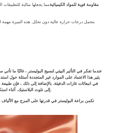
مقاومة قوية للمواد الكيميائية
مما يجعلها مثالية للتطبيقات ا
عندما تفكر في التأثير البيئي لنسيج البوليستر ، غالبًا ما تأت
يثير هذا الاعتماد على الموارد غير المتجددة أسئلة حول استدا
في انبعاثات غازات الدفيئة. بالإضافة إلى ذلك ، فإن طبيعة ا
إلى تلوث البلاستيك. أثناء استكشاف صناعة النسيج ، يعد فهم تحديات الاستدامة أمرًا بالغ الأهمية لاتخاذ خيارات مستنيرة.
تكمن براعة البوليستر في قدرتها على المزج مع الألياف ا