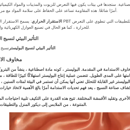
لصناعية. ستجدها في بيئات يكون فيها التعرض للزيوت والمذيبات والمواد الكيميائ
أمرًا شائعًا. هذه المقاومة تساعد على الحفاظ على سلامة المواد مع مرور الوقت.
الاستقرار الحراري
: يسمح الاستقرار الحراري لـ PBT بتحمل درجات حرارة عالية دون تحلل. هذه الميزة
للحرارة ، كما هو الحال في تصنيع العوازل الكهربائية والموصلات.
التأثير البيئي لنسيج ا
التأثير البيئي لنسيج البوليستر
نسيج ا
مخاوف الا
ي مخاوف الاستدامة في المقدمة. البوليستر ، كونه مادة اصطناعية ، ينشأ من البترو
متها على المدى الطويل. تتضمن عملية إنتاج البوليستر استهلاكًا كبيرًا للطاقة ، 
لبوليستر غير القابلة للتحلل تعني أنها يمكن أن تستمر في البيئة لمئات السنين ،
لأخرى وتقليد الأقمشة المختلفة. تتيح هذه القدرة على التكيف تلبية احتياجات ال
المتنوعة ، من الملابس إلى ديكور المنزل والتطبيقات الصناعية.