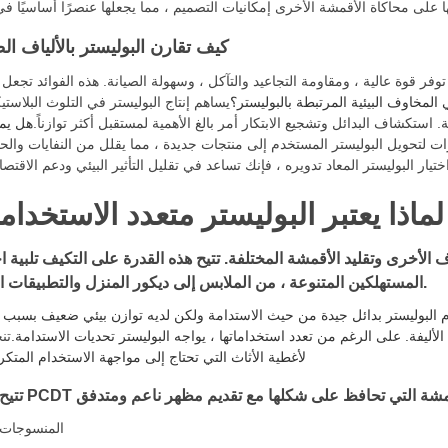
كيف تقارن البوليستر بالألياف ال
 توفر قوة عالية ، ومقاومة التجاعيد والتآكل ، وسهولة الصيانة. هذه الفوائد تجعل 
 المخاوف البيئية المرتبطة بالبوليستر؟
يساهم إنتاج البوليستر في التلوث البلاست
 استكشاف البدائل وتشجيع الابتكار أمر بالغ الأهمية لمستقبل أكثر توازناً.
هل يم
درات لتحويل البوليستر المستخدم إلى منتجات جديدة ، مما يقلل من النفايات وال
لماذا يعتبر البوليستر متعدد الاستخدا
 الأخرى وتقليد الأقمشة المختلفة. تتيح هذه القدرة على التكيف تلبية ا
المستهلكين المتنوعة ، من الملابس إلى ديكور المنزل والتطبيقات الصناعية.
 البوليستر بدائل جيدة من حيث الاستدامة ولكن لديه توازن بيئي ضعيف بسبب ا
أليفة. على الرغم من تعدد استخداماتها ، يواجه البوليستر تحديات الاستدامة.
تن
لأغطية الأثاث التي تحتاج إلى مواجهة الاستخدام المتكر
المنسوجات 